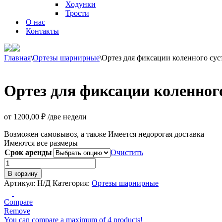
Ходунки
Трости
О нас
Контакты
Главная
\
Ортезы шарнирные
\
Ортез для фиксации коленного сус
Ортез для фиксации коленног
от
1200,00
₽
/две недели
Возможен самовывоз, а также Имеется недорогая доставка
Имеются все размеры
Срок аренды
Очистить
Количество
товара
В корзину
Ортез
Артикул:
Н/Д
Категория:
Ортезы шарнирные
для
фиксации
Compare
коленного
Remove
сустава
You can compare a maximum of 4 products!