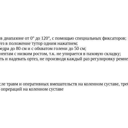
 диапазоне от 0° до 120°, с помощью специальных фиксаторов;
тез в положение тутор одним нажатием;
дра до 80 см и с обхватом голени до 50 см;
иентам с низким ростом, т.к. не упирается в паховую складку;
и надевать ортез, не производя каждый раз регулировку ремне
сле травм и оперативных вмешательств на коленном суставе, т
 опрераций на коленном суставе