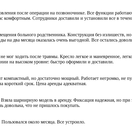
овления после операции на позвоночнике. Все функции работают
рас комфортным. Сотрудники доставили и установили все в течен
мещения больного родственника. Конструкция без излишеств, но
нды на два месяца оказалась очень выгодной. Все остались довол
не мог ходить после травмы. Кресло легкое и маневренное, легк
ании на высоком уровне: быстро оформили и доставили.
ат компактный, но достаточно мощный. Работает негромко, не пу
на короткий срок. Цена аренды адекватная.
 Взяла шарнирную модель в аренду. Фиксация надежная, но при э
ь довольна, что не пришлось покупать.
Пользовался около месяца. Все устроило.