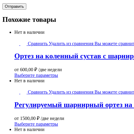
Похожие товары
Нет в наличии
Ортез
Сравнить
Удалить из сравнения
Вы можете сравнит
на
коленный
Ортез на коленный сустав с шарн
сустав
с
шарнирами
от
600,00
₽
/две недели
фиксирующий
Этот
Выберите параметры
бандаж
товар
Нет в наличии
ORTO+
имеет
Регулируемый
несколько
Сравнить
Удалить из сравнения
Вы можете сравнит
шарнирный
вариаций.
ортез
Опции
Регулируемый шарнирный ортез на л
на
можно
локтевой
выбрать
сустав
на
от
1500,00
₽
/две недели
HES-
странице
Этот
Выберите параметры
304
товара.
товар
Нет в наличии