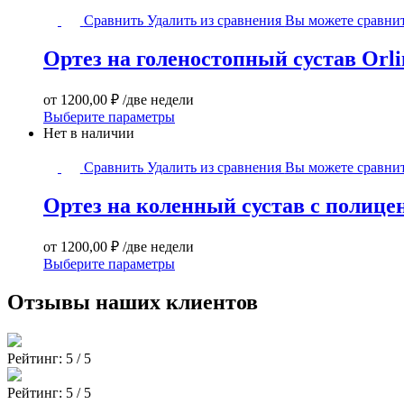
Orlett
имеет
Ортез
несколько
Сравнить
Удалить из сравнения
Вы можете сравнит
на
вариаций.
голеностопный
Опции
Ортез на голеностопный сустав Orl
сустав
можно
Orliman
выбрать
EST-
на
от
1200,00
₽
/две недели
086
странице
Этот
Выберите параметры
товара.
товар
Нет в наличии
имеет
Ортез
несколько
Сравнить
Удалить из сравнения
Вы можете сравнит
на
вариаций.
коленный
Опции
Ортез на коленный сустав с полиц
сустав
можно
с
выбрать
полицентрическими
на
от
1200,00
₽
/две недели
шарнирными
странице
Этот
Выберите параметры
замками
товара.
товар
Orto
имеет
Отзывы наших клиентов
Professional
несколько
AKN
вариаций.
558
Опции
Рейтинг:
5 / 5
можно
выбрать
Рейтинг:
5 / 5
на