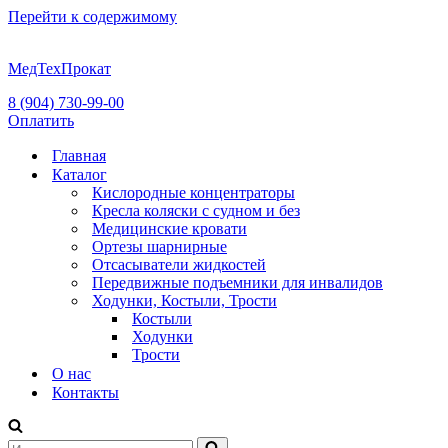
Перейти к содержимому
МедТехПрокат
8 (904) 730-99-00
Оплатить
Главная
Каталог
Кислородные концентраторы
Кресла коляски с судном и без
Медицинские кровати
Ортезы шарнирные
Отсасыватели жидкостей
Передвижные подъемники для инвалидов
Ходунки, Костыли, Трости
Костыли
Ходунки
Трости
О нас
Контакты
Искать...