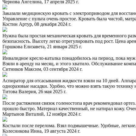
Чернова Ангелина, 17 апреля 2025 г.
странице
товара.
Заказали медицинскую кровать с электроприводом для восстан
Управление с пульта очень простое. Кровать была чистой, мат
Костин Артур, 08 декабря 2024 г.
Нужна была простая механическая кровать для временного раз
безопасность. Высоту легко отрегулировать под рост. Цена аре
Горшкова Елизавета, 21 января 2025 г.
Инвалидное кресло-каталка понадобилось на период, пока муж 
Взяли в аренду на месяц, и этого хватило. Обслуживание комп
Ситников Максим, 03 сентября 2024 г.
Аспиратор для отсасывания жидкости взяли на 10 дней. Аппар
одноразовые насадки. Удобно, что можно взять такую технику 
Титова Валерия, 26 мая 2025 г.
После растяжения связок голеностопа врач рекомендовал ортез.
прошло быстро. Материал качественный, не натирал кожу. Очен
Мартынов Виталий, 12 ноября 2024 г.
Костыли после перелома. Взял подмышечные. Удобные, легкие. 
Колесникова Инна, 19 августа 2024 г.