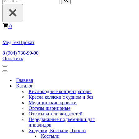
Корзина
0
МедТехПрокат
8 (904) 730-99-00
Оплатить
Меню
навигации
Меню
навигации
Главная
Каталог
Кислородные концентраторы
Кресла коляски с судном и без
Медицинские кровати
Ортезы шарнирные
Отсасыватели жидкостей
Передвижные подъемники для
инвалидов
Ходунки, Костыли, Трости
Костыли