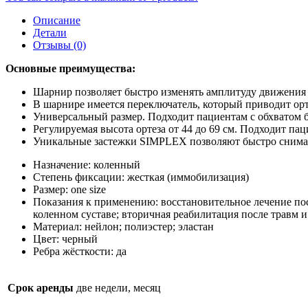
Orliman
94260
Описание
черный
Детали
р.
Отзывы (0)
универсальный
Основные преимущества:
Шарнир позволяет быстро изменять амплитуду движения в
В шарнире имеется переключатель, который приводит ор
Универсальный размер. Подходит пациентам с обхватом бе
Регулируемая высота ортеза от 44 до 69 см. Подходит пац
Уникальные застежки SIMPLEX позволяют быстро снимать 
Назначение:
коленный
Степень фиксации:
жесткая (иммобилизация)
Размер:
one size
Показания к применению:
восстановительное лечение по
коленном суставе; вторичная реабилитация после травм и
Материал:
нейлон; полиэстер; эластан
Цвет:
черный
Ребра жёсткости:
да
Срок аренды
две недели, месяц