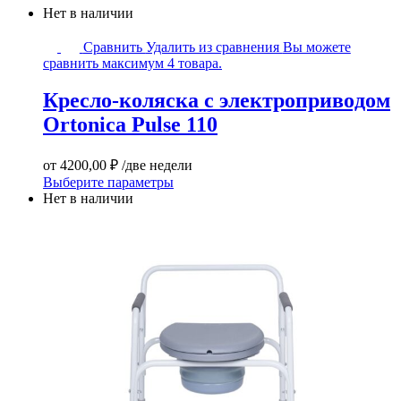
Нет в наличии
Кресло-
Сравнить
Удалить из сравнения
Вы можете
коляска
сравнить максимум 4 товара.
с
элeктрoпpивoдом
Кресло-коляска с элeктрoпpивoдом
Оrtоniса
Оrtоniса Рulsе 110
Рulsе
110
от
4200,00
₽
/две недели
Этот
Выберите параметры
товар
Нет в наличии
имеет
несколько
вариаций.
Опции
можно
выбрать
на
странице
товара.