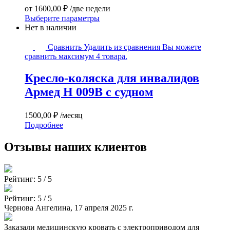
от
1600,00
₽
/две недели
Этот
Выберите параметры
товар
Нет в наличии
имеет
Кресло-
несколько
Сравнить
Удалить из сравнения
Вы можете
коляска
вариаций.
сравнить максимум 4 товара.
для
Опции
инвалидов
можно
Кресло-коляска для инвалидов
Армед
выбрать
Армед H 009B с судном
H
на
009B
странице
с
товара.
1500,00
₽
/месяц
судном
Подробнее
Отзывы наших клиентов
Рейтинг:
5 / 5
Рейтинг:
5 / 5
Чернова Ангелина, 17 апреля 2025 г.
Заказали медицинскую кровать с электроприводом для