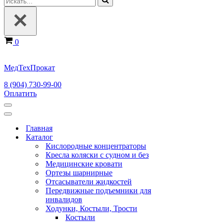
Корзина
0
МедТехПрокат
8 (904) 730-99-00
Оплатить
Меню
навигации
Меню
навигации
Главная
Каталог
Кислородные концентраторы
Кресла коляски с судном и без
Медицинские кровати
Ортезы шарнирные
Отсасыватели жидкостей
Передвижные подъемники для
инвалидов
Ходунки, Костыли, Трости
Костыли