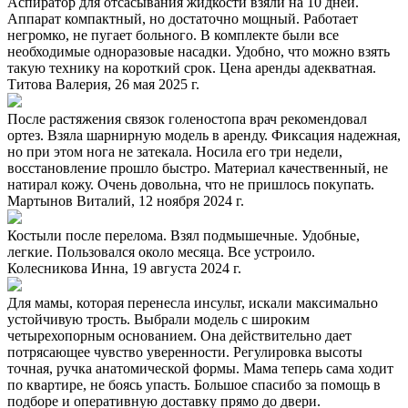
Аспиратор для отсасывания жидкости взяли на 10 дней.
Аппарат компактный, но достаточно мощный. Работает
негромко, не пугает больного. В комплекте были все
необходимые одноразовые насадки. Удобно, что можно взять
такую технику на короткий срок. Цена аренды адекватная.
Титова Валерия, 26 мая 2025 г.
После растяжения связок голеностопа врач рекомендовал
ортез. Взяла шарнирную модель в аренду. Фиксация надежная,
но при этом нога не затекала. Носила его три недели,
восстановление прошло быстро. Материал качественный, не
натирал кожу. Очень довольна, что не пришлось покупать.
Мартынов Виталий, 12 ноября 2024 г.
Костыли после перелома. Взял подмышечные. Удобные,
легкие. Пользовался около месяца. Все устроило.
Колесникова Инна, 19 августа 2024 г.
Для мамы, которая перенесла инсульт, искали максимально
устойчивую трость. Выбрали модель с широким
четырехопорным основанием. Она действительно дает
потрясающее чувство уверенности. Регулировка высоты
точная, ручка анатомической формы. Мама теперь сама ходит
по квартире, не боясь упасть. Большое спасибо за помощь в
подборе и оперативную доставку прямо до двери.