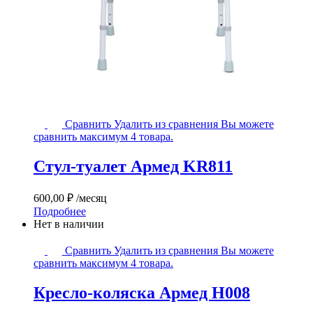
Стул-
Сравнить
Удалить из сравнения
Вы можете
туалет
сравнить максимум 4 товара.
Армед
KR811
Стул-туалет Армед KR811
600,00
₽
/месяц
Подробнее
Нет в наличии
Кресло-
Сравнить
Удалить из сравнения
Вы можете
коляска
сравнить максимум 4 товара.
Армед
H008
Кресло-коляска Армед H008