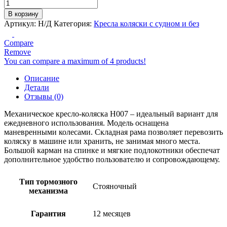
Количество
товара
В корзину
Кресло-
Артикул:
Н/Д
Категория:
Кресла коляски с судном и без
коляска
для
Compare
инвалидов
Remove
Армед
You can compare a maximum of 4 products!
H007
Описание
Детали
Отзывы (0)
Механическое кресло-коляска H007 – идеальный вариант для
ежедневного использования. Модель оснащена
маневренными колесами. Складная рама позволяет перевозить
коляску в машине или хранить, не занимая много места.
Большой карман на спинке и мягкие подлокотники обеспечат
дополнительное удобство пользователю и сопровождающему.
Тип тормозного
Стояночный
механизма
Гарантия
12 месяцев