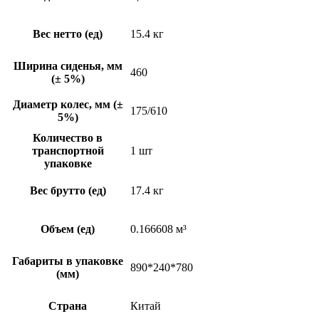
Вес нетто (ед)
15.4 кг
Ширина сиденья, мм
460
(± 5%)
Диаметр колес, мм (±
175/610
5%)
Количество в
транспортной
1 шт
упаковке
Вес брутто (ед)
17.4 кг
Объем (ед)
0.166608 м³
Габариты в упаковке
890*240*780
(мм)
Страна
Китай