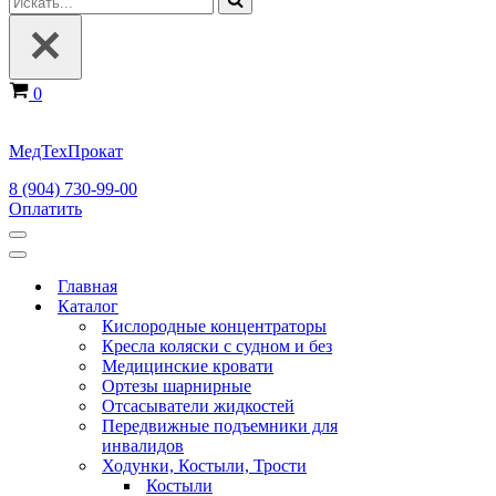
Корзина
0
МедТехПрокат
8 (904) 730-99-00
Оплатить
Меню
навигации
Меню
навигации
Главная
Каталог
Кислородные концентраторы
Кресла коляски с судном и без
Медицинские кровати
Ортезы шарнирные
Отсасыватели жидкостей
Передвижные подъемники для
инвалидов
Ходунки, Костыли, Трости
Костыли