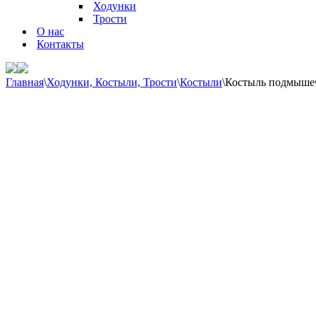
Ходунки
Трости
О нас
Контакты
Главная
\
Ходунки, Костыли, Трости
\
Костыли
\
Костыль подмыше