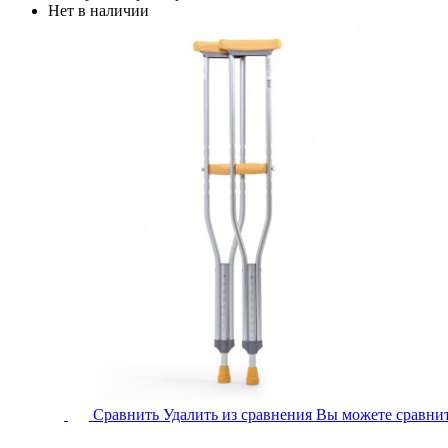
товар
Нет в наличии
имеет
несколько
вариаций.
Опции
можно
выбрать
на
странице
товара.
Костыль
Сравнить
Удалить из сравнения
Вы можете сравнит
подмышечный
Армед