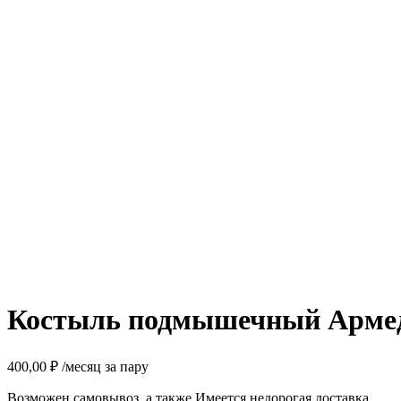
Костыль подмышечный Армед
400,00
₽
/месяц за пару
Возможен самовывоз, а также Имеется недорогая доставка