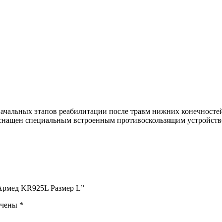
начальных этапов реабилитации после травм нижних конечносте
 Оснащен специальным встроенным противоскользящим устройств
 Армед KR925L Размер L”
ечены
*