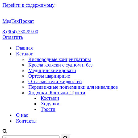
Перейти к содержимому
МедТехПрокат
8 (904) 730-99-00
Оплатить
Главная
Каталог
Кислородные концентраторы
Кресла коляски с судном и без
Медицинские кровати
Ортезы шарнирные
Отсасыватели жидкостей
Передвижные подъемники для инвалидов
Ходунки, Костыли, Трости
Костыли
Ходунки
Трости
О нас
Контакты
Искать...