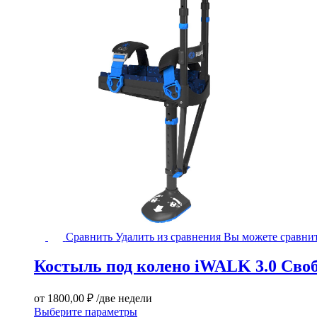
Костыль
Сравнить
Удалить из сравнения
Вы можете сравнит
под
колено
Костыль под колено iWALK 3.0 Сво
iWALK
3.0
Свободные
от
1800,00
₽
/две недели
руки
Этот
Выберите параметры