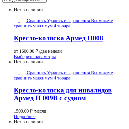
Нет в наличии
Кресло-
Сравнить
Удалить из сравнения
Вы можете
коляска
сравнить максимум 4 товара.
Армед
H008
Кресло-коляска Армед H008
от
1600,00
₽
/две недели
Этот
Выберите параметры
товар
Нет в наличии
имеет
Кресло-
несколько
Сравнить
Удалить из сравнения
Вы можете
коляска
вариаций.
сравнить максимум 4 товара.
для
Опции
инвалидов
можно
Кресло-коляска для инвалидов
Армед
выбрать
Армед H 009B с судном
H
на
009B
странице
с
товара.
1500,00
₽
/месяц
судном
Подробнее
Нет в наличии