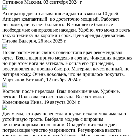
Ситников Максим, 03 сентября 2024 г.
Аспиратор для отсасывания жидкости взяли на 10 дней.
Аппарат компактный, но достаточно мощный. Работает
негромко, не пугает больного. В комплекте были все
необходимые одноразовые насадки. Удобно, что можно взять
такую технику на короткий срок. Цена аренды адекватная.
Титова Валерия, 26 мая 2025 г.
После растяжения связок голеностопа врач рекомендовал
ортез. Взяла шарнирную модель в аренду. Фиксация надежная,
но при этом нога не затекала. Носила его три недели,
восстановление прошло быстро. Материал качественный, не
натирал кожу. Очень довольна, что не пришлось покупать.
Мартынов Виталий, 12 ноября 2024 г.
Костыли после перелома. Взял подмышечные. Удобные,
легкие. Пользовался около месяца. Все устроило.
Колесникова Инна, 19 августа 2024 г.
Для мамы, которая перенесла инсульт, искали максимально
устойчивую трость. Выбрали модель с широким
четырехопорным основанием. Она действительно дает
потрясающее чувство уверенности. Регулировка высоты
точная, ручка анатомической формы. Мама теперь сама ходит