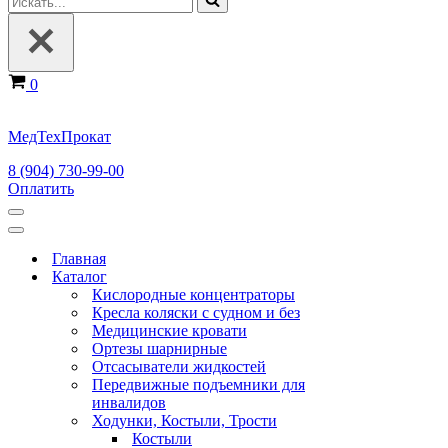
Корзина
0
МедТехПрокат
8 (904) 730-99-00
Оплатить
Меню
навигации
Меню
навигации
Главная
Каталог
Кислородные концентраторы
Кресла коляски с судном и без
Медицинские кровати
Ортезы шарнирные
Отсасыватели жидкостей
Передвижные подъемники для
инвалидов
Ходунки, Костыли, Трости
Костыли