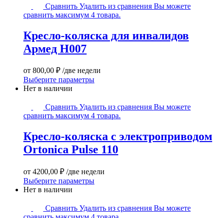
Кресло-
Сравнить
Удалить из сравнения
Вы можете
коляска
сравнить максимум 4 товара.
для
инвалидов
Кресло-коляска для инвалидов
Армед
Армед H007
H007
от
800,00
₽
/две недели
Этот
Выберите параметры
товар
Нет в наличии
имеет
Кресло-
несколько
Сравнить
Удалить из сравнения
Вы можете
коляска
вариаций.
сравнить максимум 4 товара.
с
Опции
элeктрoпpивoдом
можно
Кресло-коляска с элeктрoпpивoдом
Оrtоniса
выбрать
Оrtоniса Рulsе 110
Рulsе
на
110
странице
товара.
от
4200,00
₽
/две недели
Этот
Выберите параметры
товар
Нет в наличии
имеет
Стул-
несколько
Сравнить
Удалить из сравнения
Вы можете
туалет
вариаций.
сравнить максимум 4 товара.