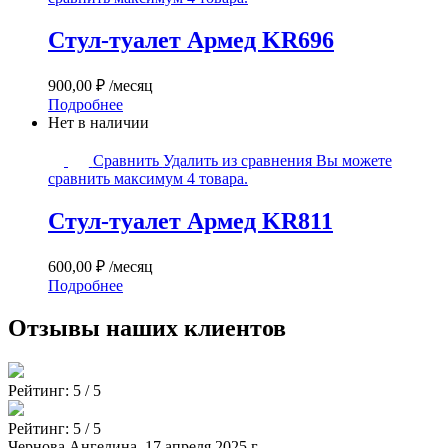
Армед
Опции
KR696
можно
Стул-туалет Армед KR696
выбрать
на
странице
900,00
₽
/месяц
товара.
Подробнее
Нет в наличии
Стул-
Сравнить
Удалить из сравнения
Вы можете
туалет
сравнить максимум 4 товара.
Армед
KR811
Стул-туалет Армед KR811
600,00
₽
/месяц
Подробнее
Отзывы наших клиентов
Рейтинг:
5 / 5
Рейтинг:
5 / 5
Чернова Ангелина, 17 апреля 2025 г.